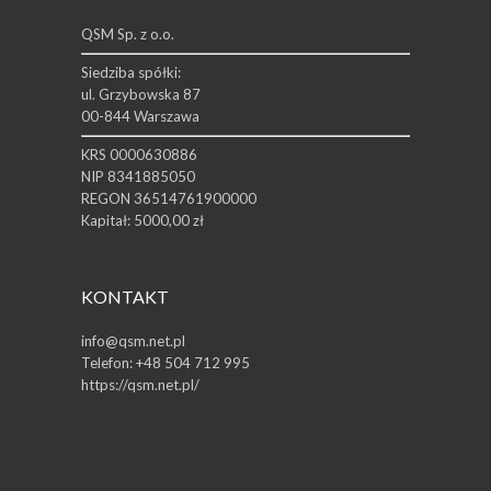
QSM Sp. z o.o.
Siedziba spółki:
ul. Grzybowska 87
00-844 Warszawa
KRS 0000630886
NIP 8341885050
REGON 36514761900000
Kapitał: 5000,00 zł
KONTAKT
info@qsm.net.pl
Telefon:
+48 504 712 995
https://qsm.net.pl/