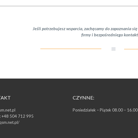
Jeśli potrzebujesz wsparcia, zachęcamy do zapoznania się
firmy i bezpośredniego kontakt
TAKT
CZYNNE:
m.net.pl
Poniedziałek – Piątek 08.00 – 16.00
:
+48 504 712 995
/qsm.net.pl/