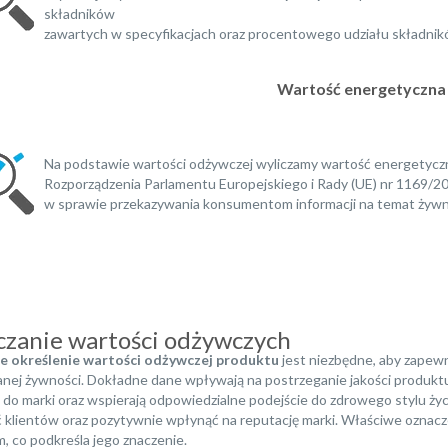
składników
zawartych w specyfikacjach oraz procentowego udziału składnik
Wartość energetyczna
Na podstawie wartości odżywczej wyliczamy wartość energetycz
Rozporządzenia Parlamentu Europejskiego i Rady (UE) nr 1169/201
w sprawie przekazywania konsumentom informacji na temat żywn
czanie wartości odżywczych
e określenie wartości odżywczej produktu
jest niezbędne, aby zape
nej żywności. Dokładne dane wpływają na postrzeganie jakości produk
a do marki oraz wspierają odpowiedzialne podejście do zdrowego stylu ży
ść klientów oraz pozytywnie wpłynąć na reputację marki. Właściwe ozna
, co podkreśla jego znaczenie.