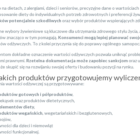
 na dietach, z alergiami, dzieci i seniorów, precyzyjne dane o wartościa
osowanie diety do indywidualnych potrzeb zdrowotnych i preferencji ży
ków potencjalnie szkodliwych
oraz wybór produktów wspierających zd
e wybory żywieniowe są kluczowe dla utrzymania zdrowego stylu życia, 
ów znacząco w tym pomagają.
Konsumenci mogą lepiej planować swoje
ków odżywczych. To z kolei przyczynia się do poprawy ogólnego samopoczu
ntom dokładne oznaczenie wartości odżywczych pozwala uniknąć problemó
ami prawnymi.
Rzetelna dokumentacja może zapobiec sankcjom
oraz u
że skupić się na rozwijaniu swojej oferty i budowaniu pozycji na rynku.
jakich produktów przygotowujemy wyliczen
nia wartości odżywczej są przygotowywane:
oduktów gotowych i półproduktów
,
rzekąsek oraz produktów dietetycznych,
plementów diety
,
oduktów wegańskich
, wegetariańskich i bezglutenowych,
pojów,
wności dla dzieci i niemowląt
wności funkcjonalnej.