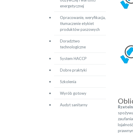
odżywczej i wartości
energetycznej
Opracowanie, weryfikacja,
tłumaczenie etykiet
produktów paszowych
Doradztwo
technologiczne
System HACCP
Dobre praktyki
Szkolenia
Wyrób gotowy
Obli
Audyt sanitarny
Rzeteln
spożywa
zaufani
lojalno
prawnym