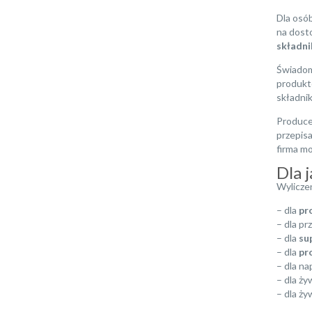
Dla osób
na dost
składni
Świadom
produkt
składni
Produce
przepis
firma mo
Dla 
Wylicze
– dla
pr
– dla p
– dla
su
– dla
pr
– dla na
– dla ży
– dla ży