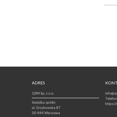
ADRES
KON
QSM Sp. z o.o.
info@qs
Telefon
Siedziba spółki:
https:/
ul. Grzybowska 87
00-844 Warszawa